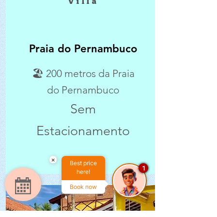
Villa
Praia do Pernambuco
🏖 200 metros da Praia
do Pernambuco
Sem
Estacionamento
×
Best price
1
here!
Book now