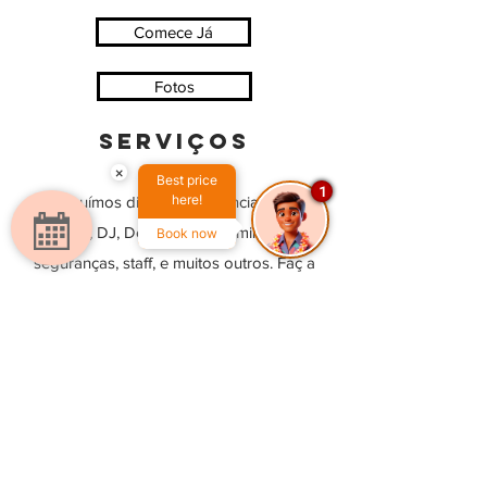
Comece Já
Fotos
serviços
×
Best price
1
here!
Possuímos diversas referencia como
Buffet, DJ, Decoração e Iluminação,
Book now
seguranças, staff, e muitos outros. Faç a
sua solicitação para maiores informações.
Solicitar Referêrencias
CASAMENTOS