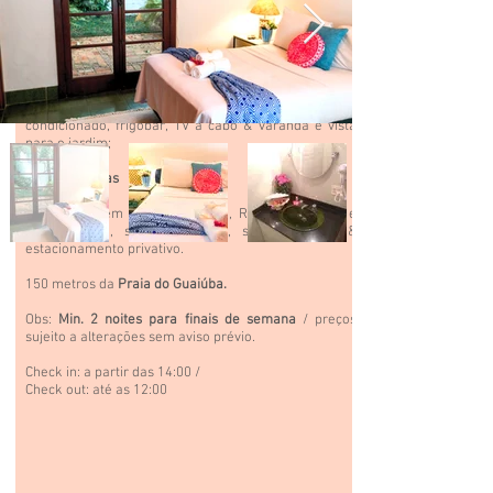
Descritivo
Suíte cama box conjugada (tamanho Queen) + cama
auxiliar estilo bicama, ventilador de teto, ar
condicionado, frigobar, TV a cabo & varanda e vista
para o jardim;
Max. 3 pessoas
Preços incluem Café da Manha, Roupa de Cama e
banho,
Wi-Fi,
salão
de jogos, sauna, piscina &
estacionamento privativo.
150 metros da
Praia do Guaiúba.
Obs:
Min. 2 noites para finais de semana
/ preços
sujeito a alterações sem aviso prévio.
Check in: a partir das 14:00 /
Check out: até as 12:00