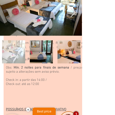
Descritivo
Suíte com cama de casal, cama solteiro, ar
condicionado, ventilador de teto, varanda & TV a cabo;
(opcional de cama extra);
Max. 3 pessoas
Preços incluem Café da Manha, Roupa de Cama e
banho,
Wi-Fi,
salão
de jogos, sauna, piscina &
estacionamento privativo.
150 metros da
Praia do Guaiúba.
Obs:
Min. 2 noites para finais de semana
/ preços
sujeito a alterações sem aviso prévio.
Check in: a partir das 14:00 /
Check out: até as 12:00
×
POSSUÍMOS ESTACIONAMENTO PRIVATIVO
Best price
1