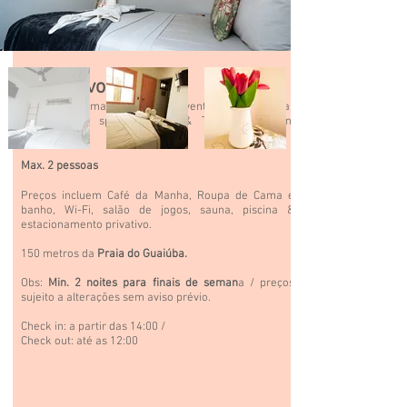
Descritivo
Suíte com cama casal padrão, ventilador de teto, ar
condicionado split, frigobar & TV Smart. (Mini
varanda)
Max. 2 pessoas
Preços incluem Café da Manha, Roupa de Cama e
banho,
Wi-Fi,
salão
de jogos, sauna, piscina &
estacionamento privativo.
150 metros da
Praia do Guaiúba.
Obs:
Min. 2 noites para finais de seman
a / preços
sujeito a alterações sem aviso prévio.
Check in: a partir das 14:00 /
Check out: até as 12:00