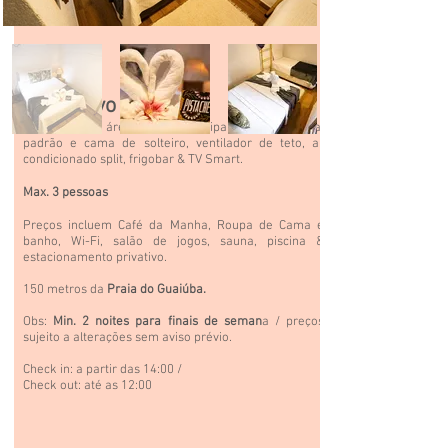
Descritivo
Suíte tripla na área externa principal com cama casal
padrão e cama de solteiro, ventilador de teto, ar
condicionado split, frigobar & TV Smart.
Max. 3 pessoas
Preços incluem Café da Manha, Roupa de Cama e
banho,
Wi-Fi,
salão
de jogos, sauna, piscina &
estacionamento privativo.
150 metros da
Praia do Guaiúba.
Obs:
Min. 2 noites para finais de seman
a / preços
sujeito a alterações sem aviso prévio.
Check in: a partir das 14:00 /
Check out: até as 12:00