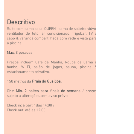
Descritivo
Suíte com cama casal QUEEN, cama de solteiro viúvo,
ventilador de teto, ar condicionado, frigobar, TV a
cabo & varanda compartilhada com rede e vista para
a piscina;
Max. 3 pessoas
Preços incluem Café da Manha, Roupa de Cama e
banho,
Wi-Fi,
salão
de jogos, sauna, piscina &
estacionamento privativo.
150 metros da
Praia do Guaiúba.
Obs:
Min. 2 noites para finais de semana
/ preços
sujeito a alterações sem aviso prévio.
Check in: a partir das 14:00 /
Check out: até as 12:00