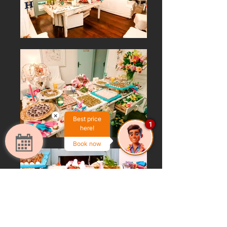
×
Best price
1
here!
Book now